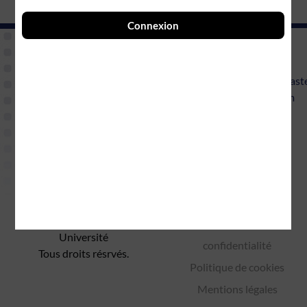
Connexion
Informations
Contact
Connexion
support@mast
étudiants
learning.com
Accès
instructeurs
FAQ
MMI – Sorbonne
Politique de
Université
confidentialité
Tous droits résrvés.
Politique de cookies
Mentions légales