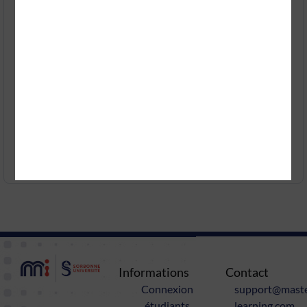
Classes
4
Quiz
1
Niveau
Initiale
Description
Programme
Note
Informations
Contact
Connexion
support@mast
étudiants
learning.com